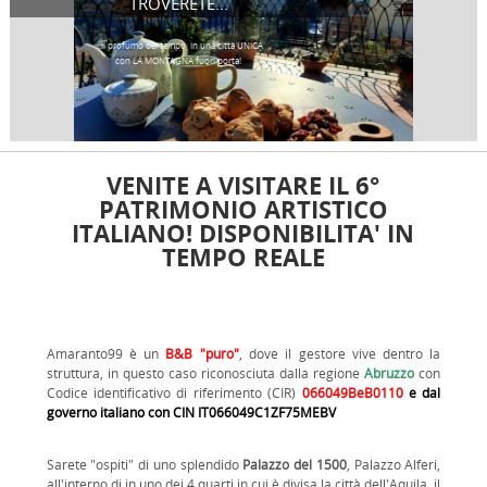
TROVERETE...
...il profumo del tempo, in una città UNICA
con LA MONTAGNA fuori porta!
VENITE A VISITARE IL 6°
PATRIMONIO ARTISTICO
ITALIANO! DISPONIBILITA' IN
TEMPO REALE
Amaranto99 è un
B&B "puro"
, dove il gestore vive dentro la
struttura, in questo caso riconosciuta dalla regione
Abruzzo
con
Codice identificativo di riferimento (CIR)
066049BeB0110
e dal
governo italiano con CIN IT066049C1ZF75MEBV
Sarete "ospiti" di uno splendido
Palazzo del 1500
, Palazzo Alferi,
all'interno di in uno dei 4 quarti in cui è divisa la città dell'Aquila, il