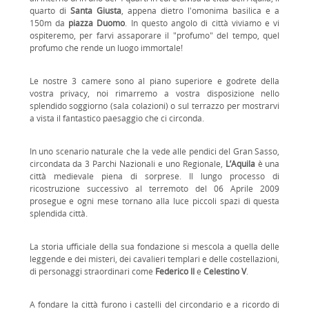
quarto di
Santa Giusta
, appena dietro l'omonima basilica e a
150m da
piazza Duomo
. In questo angolo di città viviamo e vi
ospiteremo, per farvi assaporare il "profumo" del tempo, quel
profumo che rende un luogo immortale!
Le nostre 3 camere sono al piano superiore e godrete della
vostra privacy, noi rimarremo a vostra disposizione nello
splendido soggiorno (sala colazioni) o sul terrazzo per mostrarvi
a vista il fantastico paesaggio che ci circonda.
In uno scenario naturale che la vede alle pendici del Gran Sasso,
circondata da 3 Parchi Nazionali e uno Regionale,
L’Aquila
è una
città medievale piena di sorprese. Il lungo processo di
ricostruzione successivo al terremoto del 06 Aprile 2009
prosegue e ogni mese tornano alla luce piccoli spazi di questa
splendida città.
La storia ufficiale della sua fondazione si mescola a quella delle
leggende e dei misteri, dei cavalieri templari e delle costellazioni,
di personaggi straordinari come
Federico II
e
Celestino V
.
A fondare la città furono i castelli del circondario e a ricordo di