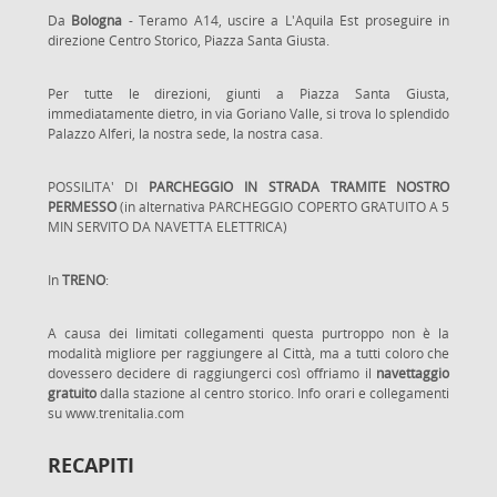
Da
Bologna
- Teramo A14, uscire a L'Aquila Est proseguire in
direzione Centro Storico, Piazza Santa Giusta.
Per tutte le direzioni, giunti a Piazza Santa Giusta,
immediatamente dietro, in via Goriano Valle, si trova lo splendido
Palazzo Alferi, la nostra sede, la nostra casa.
POSSILITA' DI
PARCHEGGIO IN STRADA TRAMITE NOSTRO
PERMESSO
(in alternativa PARCHEGGIO COPERTO GRATUITO A 5
MIN SERVITO DA NAVETTA ELETTRICA)
In
TRENO
:
A causa dei limitati collegamenti questa purtroppo non è la
modalità migliore per raggiungere al Città, ma a tutti coloro che
dovessero decidere di raggiungerci così offriamo il
navettaggio
gratuito
dalla stazione al centro storico. Info orari e collegamenti
su
www.trenitalia.com
RECAPITI