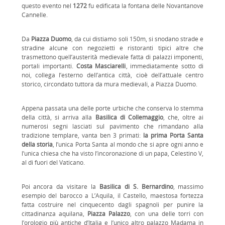
questo evento nel
1272
fu edificata la fontana delle Novantanove
Cannelle.
Da
Piazza Duomo
, da cui distiamo soli 150m, si snodano strade e
stradine alcune con negozietti e ristoranti tipici altre che
trasmettono quell’austerità medievale fatta di palazzi imponenti,
portali importanti.
Costa Masciarelli
, immediatamente sotto di
noi, collega l’esterno dell’antica città, cioè dell’attuale centro
storico, circondato tuttora da mura medievali, a Piazza Duomo.
Appena passata una delle porte urbiche che conserva lo stemma
della città, si arriva alla
Basilica di Collemaggio
, che, oltre ai
numerosi segni lasciati sul pavimento che rimandano alla
tradizione templare, vanta ben 3 primati:
la prima Porta Santa
della storia
, l’unica Porta Santa al mondo che si apre ogni anno e
l’unica chiesa che ha visto l’incoronazione di un papa, Celestino V,
al di fuori del Vaticano.
Poi ancora da visitare la
Basilica di S. Bernardino
, massimo
esempio del barocco a L’Aquila, il Castello, maestosa fortezza
fatta costruire nel cinquecento dagli spagnoli per punire la
cittadinanza aquilana,
Piazza Palazzo
, con una delle torri con
l’orologio più antiche d’Italia e l’unico altro palazzo Madama in