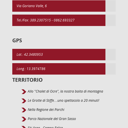
Via Goriano Valle, 6
Tel./Fax: 389.2307515 - 0862.693327
GPS
Lat.: 42.3480953
Long.: 13.3974786
TERRITORIO
Allo "Chalet di Ocre", la nostra baita di montagna
Le Grotte di Stiffe....uno spettacolo a 20 minuti!
Nella Regione dei Parchi
Parco Nazionale del Gran Sasso
Ski Area - Campo Felice