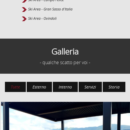
Ski Area - Gran Sasso d'Italia
Ski Area - Ovindoli
Galleria
- qualche scatto per voi -
Tutte
Esterno
Interno
Servizi
Storia